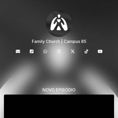
Family Church | Campus 85
NOVO EPISÓDIO